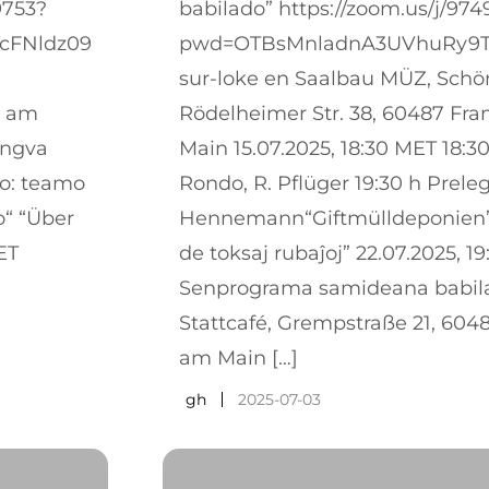
9753?
babilado” https://zoom.us/j/97
cFNldz09
pwd=OTBsMnladnA3UVhuRy9T
sur-loke en Saalbau MÜZ, Schö
t am
Rödelheimer Str. 38, 60487 Fra
ingva
Main 15.07.2025, 18:30 MET 18:3
go: teamo
Rondo, R. Pflüger 19:30 h Preleg
o“ “Über
Hennemann“Giftmülldeponien”
ET
de toksaj rubaĵoj” 22.07.2025, 1
Senprograma samideana babila
Stattcafé, Grempstraße 21, 604
am Main […]
gh
2025-07-03