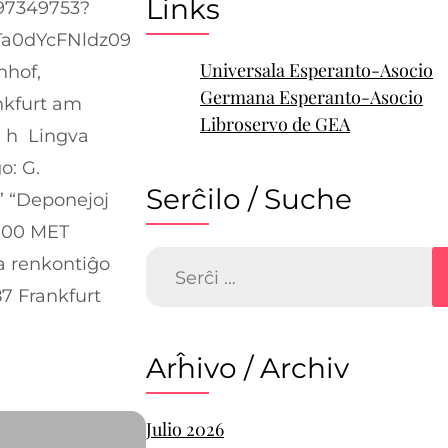
Links
497349753?
a0dYcFNldz09
Universala Esperanto-Asocio
nhof,
Germana Esperanto-Asocio
nkfurt am
Libroservo de GEA
0 h Lingva
o: G.
Serĉilo / Suche
 “Deponejoj
9:00 MET
Serĉu:
 renkontiĝo
87 Frankfurt
Arĥivo / Archiv
Julio 2026