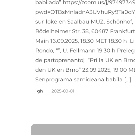
babilado” https://zoom.us/j/9749734
pwd=OTBsMnladnA3UVhuRy9Ta0dY
sur-loke en Saalbau MÜZ, Schönhof,
Rödelheimer Str. 38, 60487 Frankfur
Main 16.09.2025, 18:30 MET 18:30 h L
Rondo, “”, U. Fellmann 19:30 h Prele
de partoprenantoj “Pri la UK en Brn
den UK en Brno“ 23.09.2025, 19:00 M
Senprograma samideana babila […]
gh
2025-09-01