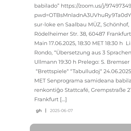
babilado” https://zoom.us/j/9749734
pwd=OTBsMnladnA3UVhuRy9Ta0dY
sur-loke en Saalbau MÜZ, Schönhof,
Rödelheimer Str. 38, 60487 Frankfur
Main 17.06.2025, 18:30 MET 18:30 h L
Rondo, “Übersetzung aus 3 Sprachen
Ullmann 19:30 h Prelego: S. Bremser
“Brettspiele“ “Tabulludoj“ 24.06.2025
MET Senprograma samideana babil
renkontiĝo Stattcafé, Grempstraße 2
Frankfurt […]
gh
2025-06-07