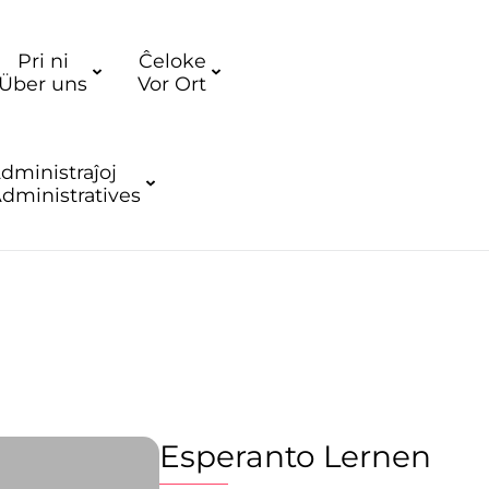
Pri ni
Ĉeloke
Über uns
Vor Ort
dministraĵoj
dministratives
Esperanto Lernen