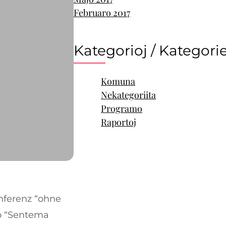
Februaro 2017
Kategorioj / Kategori
Komuna
Nekategoriita
Programo
Raportoj
nferenz “ohne
o “Sentema