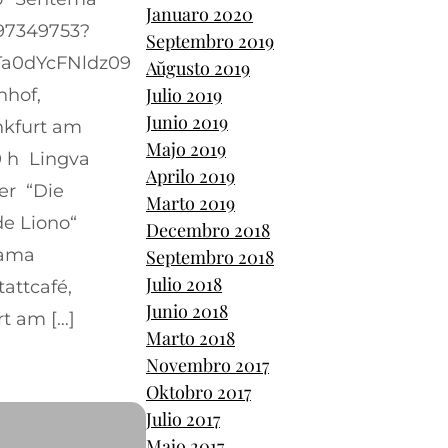
Januaro 2020
497349753?
Septembro 2019
a0dYcFNldz09
Aŭgusto 2019
Julio 2019
nhof,
Junio 2019
nkfurt am
Majo 2019
0 h Lingva
Aprilo 2019
er “Die
Marto 2019
de Liono“
Decembro 2018
rama
Septembro 2018
Julio 2018
attcafé,
Junio 2018
t am […]
Marto 2018
Novembro 2017
Oktobro 2017
Julio 2017
Majo 2017