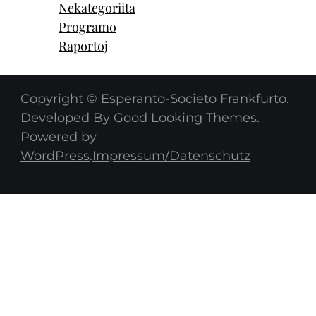
Nekategoriita
Programo
Raportoj
Copyright ©
Esperanto-Societo Frankfurto
.
Developed By
Good Looking Themes.
Powered by
WordPress
.
Impressum/Datenschutz