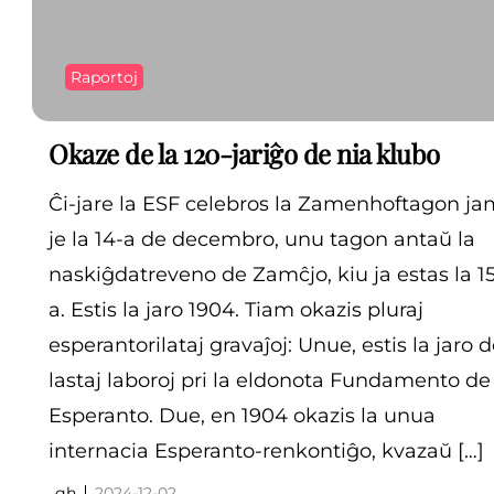
Raportoj
Okaze de la 120-jariĝo de nia klubo
Ĉi-jare la ESF celebros la Zamenhoftagon ja
je la 14-a de decembro, unu tagon antaŭ la
naskiĝdatreveno de Zamĉjo, kiu ja estas la 1
a. Estis la jaro 1904. Tiam okazis pluraj
esperantorilataj gravaĵoj: Unue, estis la jaro 
lastaj laboroj pri la eldonota Fundamento de
Esperanto. Due, en 1904 okazis la unua
internacia Esperanto-renkontiĝo, kvazaŭ […]
gh
2024-12-02