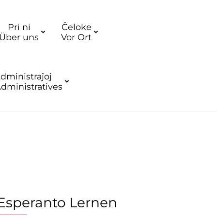
Pri ni
Ĉeloke
Über uns
Vor Ort
dministraĵoj
dministratives
Esperanto Lernen