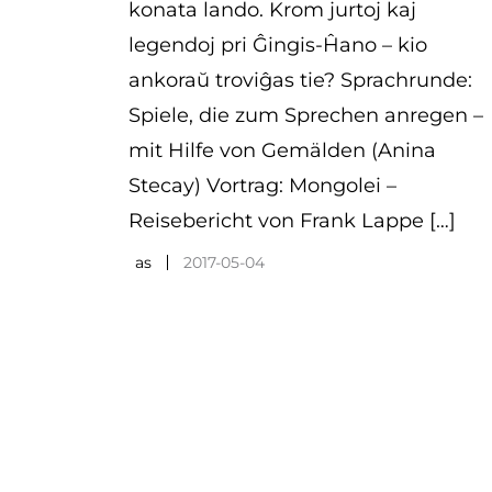
konata lando. Krom jurtoj kaj
legendoj pri Ĝingis-Ĥano – kio
ankoraŭ troviĝas tie? Sprachrunde:
Spiele, die zum Sprechen anregen –
mit Hilfe von Gemälden (Anina
Stecay) Vortrag: Mongolei –
Reisebericht von Frank Lappe […]
as
2017-05-04