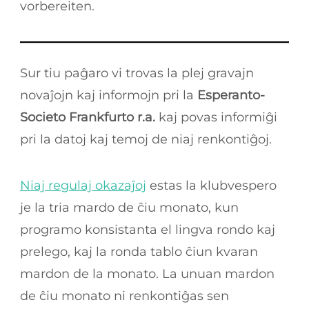
vorbereiten.
Sur tiu paĝaro vi trovas la plej gravajn
novaĵojn kaj informojn pri la
Esperanto-
Societo Frankfurto r.a.
kaj povas informiĝi
pri la datoj kaj temoj de niaj renkontiĝoj.
Niaj regulaj okazaĵoj
estas la klubvespero
je la tria mardo de ĉiu monato, kun
programo konsistanta el lingva rondo kaj
prelego, kaj la ronda tablo ĉiun kvaran
mardon de la monato. La unuan mardon
de ĉiu monato ni renkontiĝas sen