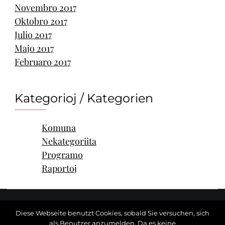
Novembro 2017
Oktobro 2017
Julio 2017
Majo 2017
Februaro 2017
Kategorioj / Kategorien
Komuna
Nekategoriita
Programo
Raportoj
Copyright ©
Esperanto-Societo Frankfurto
.
Diese Webseite benutzt Cookies, sobald Sie versuchen, sich
Developed By
Good Looking Themes.
als Benutzer anzumelden. Da es keine