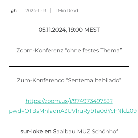
gh
2024-11-13
1 Min Read
05.11.2024, 19:00 MEST
Zoom-Konferenz “ohne festes Thema”
Zum-Konferenco “Sentema babilado”
https://zoom.us/j/97497349753?
pwd=OTBsMnladnA3UVhuRy9Ta0dYcFNldz09
sur-loke en S
aalbau MÜZ Schönhof